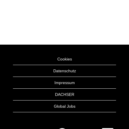
Cookies
Datenschutz
Impressum
DACHSER
Global Jobs
W
W
W