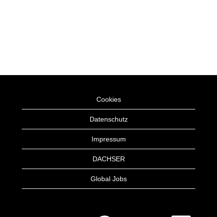
Cookies
Datenschutz
Impressum
DACHSER
Global Jobs
W
W
W