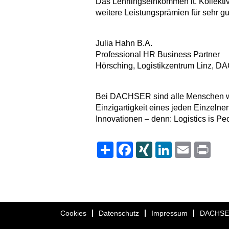
Das Lehrlingseinkommen lt. Kollektivv
weitere Leistungsprämien für sehr gu
Julia Hahn B.A.
Professional HR Business Partner
Hörsching, Logistikzentrum Linz, D
Bei DACHSER sind alle Menschen wil
Einzigartigkeit eines jeden Einzelnen
Innovationen – denn: Logistics is Pe
Share
Facebook
XING
LinkedIn
Email
Print
Cookies
Datenschutz
Impressum
DACHS