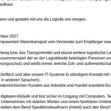
aufbaut.
s und gestalte mit uns die Logistik von morgen.
ember 2027
europaweiten Warentransport vom Versender zum Empfänger so
rtweg bzw. das Transportmittel und planst weitere logistische L
usammenspiel der an der Logistikkette beteiligten Personen un
herungsschutz und weißt immer, welche Zoll- und außenwirtsch
schriftlich und über unsere IT-Systeme in ständigem Kontakt mit
h in anderen Sprachen).
 österreichischen Kunden aus Industrie und Handel wandelst Du
digitalen Abläufe und bist sicher im Umgang mit Computern, Te
n Unternehmen mit stabilen Werten und einem familiären Umfeld
u neben dem Beruf Speditionskaufmann (m/w/d) auch den Beruf