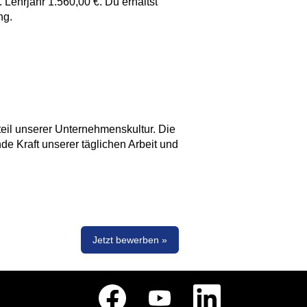
. Lehrjahr 1.560,00 €. Du erhältst
ng.
eil unserer Unternehmenskultur. Die
nde Kraft unserer täglichen Arbeit und
Jetzt bewerben »
W
W
W
i
i
i
r
r
r