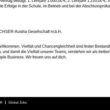
ertrag beträgt: 1. Lehrjahr 1.000,00 €; 2. Lehrjahr 1.220,00 €; 3
te Erfolge in der Schule, im Betrieb und bei der Abschlussprüfu
ACHSER-Austria Gesellschaft m.b.H.
lkommen. Vielfalt und Chancengleichheit sind fester Bestandt
, und damit die Vielfalt unserer Teams, verstehen wir als treibe
ople Business. Wir freuen uns auf dich.
ER
Global Jobs