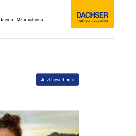
rbende
Mitarbeitende
Jetzt bewerben »