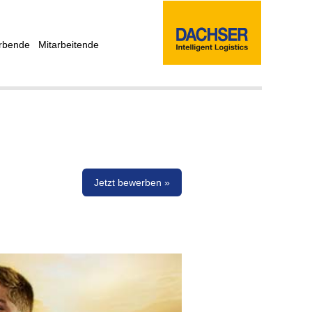
rbende
Mitarbeitende
Jetzt bewerben »