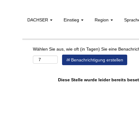
DACHSER
Einstieg
Region
Sprac
Mehr Optionen anzeigen
Wählen Sie aus, wie oft (in Tagen) Sie eine Benachri
Benachrichtigung erstellen
Diese Stelle wurde leider bereits beset