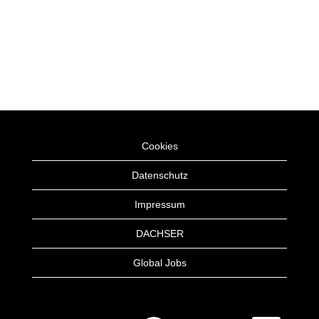
Cookies
Datenschutz
Impressum
DACHSER
Global Jobs
W
W
W