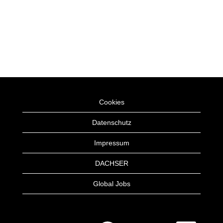
Cookies
Datenschutz
Impressum
DACHSER
Global Jobs
W
W
W