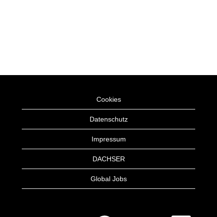
Cookies
Datenschutz
Impressum
DACHSER
Global Jobs
W
W
W