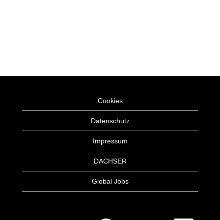
Cookies
Datenschutz
Impressum
DACHSER
Global Jobs
W
W
W