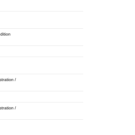
dition
tration /
tration /