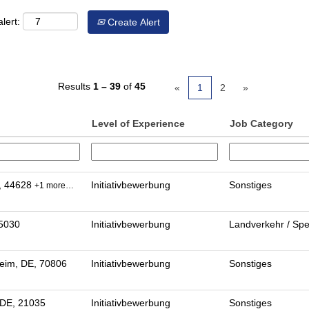
lert:
Create Alert
Results
1 – 39
of
45
«
1
2
»
Level of Experience
Job Category
, 44628
Initiativbewerbung
Sonstiges
+1 more…
95030
Initiativbewerbung
Landverkehr / Spe
eim, DE, 70806
Initiativbewerbung
Sonstiges
DE, 21035
Initiativbewerbung
Sonstiges