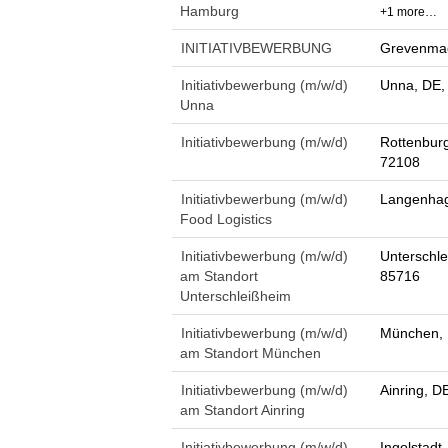
Hamburg
+1 more…
INITIATIVBEWERBUNG
Grevenmac
Initiativbewerbung (m/w/d)
Unna, DE,
Unna
Initiativbewerbung (m/w/d)
Rottenbur
72108
Initiativbewerbung (m/w/d)
Langenhag
Food Logistics
Initiativbewerbung (m/w/d)
Unterschle
am Standort
85716
Unterschleißheim
Initiativbewerbung (m/w/d)
München, 
am Standort München
Initiativbewerbung (m/w/d)
Ainring, D
am Standort Ainring
Initiativbewerbung (m/w/d)
Ingolstadt