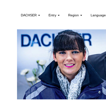
Unsolicited
Application
DACHSER
Entry
Region
Languag