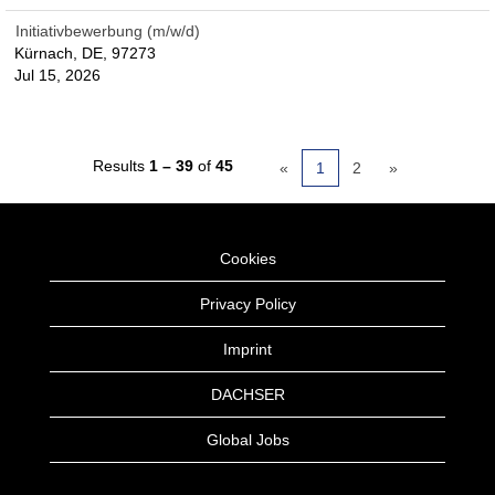
Initiativbewerbung (m/w/d)
Kürnach, DE, 97273
Jul 15, 2026
Results
1 – 39
of
45
«
1
2
»
Cookies
Privacy Policy
Imprint
DACHSER
Global Jobs