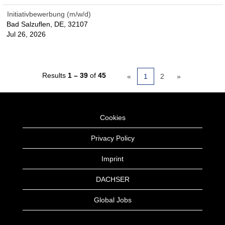
Initiativbewerbung (m/w/d)
Bad Salzuflen, DE, 32107
Jul 26, 2026
Results
1 – 39
of
45
«
1
2
»
Cookies
Privacy Policy
Imprint
DACHSER
Global Jobs