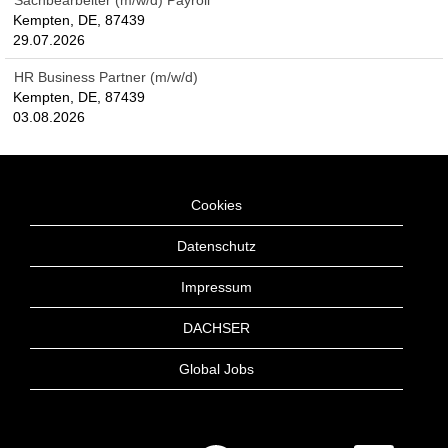
Sachbearbeiter (m/w/d) Payroll
Kempten, DE, 87439
29.07.2026
HR Business Partner (m/w/d)
Kempten, DE, 87439
03.08.2026
Cookies
Datenschutz
Impressum
DACHSER
Global Jobs
W
W
W