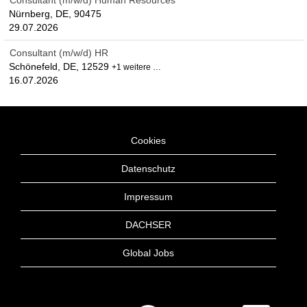
Consultant (m/w/d) Human Resources
Nürnberg, DE, 90475
29.07.2026
Consultant (m/w/d) HR
Schönefeld, DE, 12529
+1 weitere …
16.07.2026
Cookies
Datenschutz
Impressum
DACHSER
Global Jobs
W
W
W