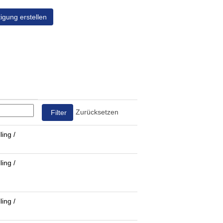
igung erstellen
Zurücksetzen
ling /
ling /
ling /