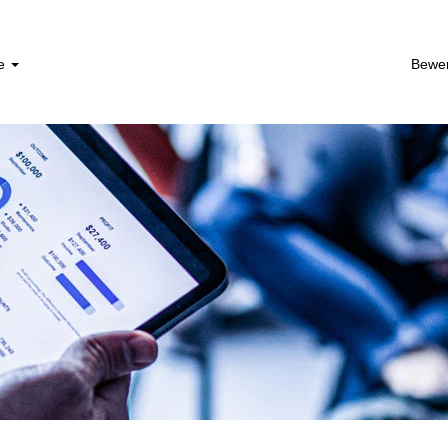
he
Bewe