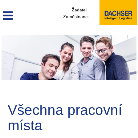
Žadatel
Zaměstnanci
zobrazit_vsechna_pracovni_mista_cz
Všechna pracovní
místa