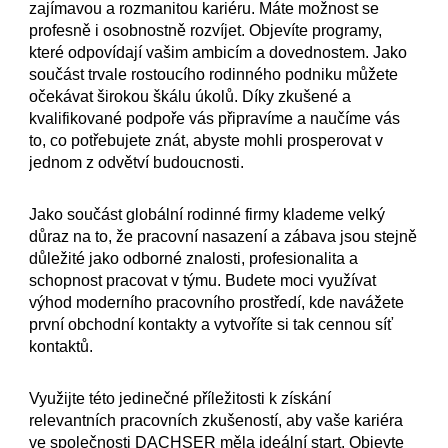
zajímavou a rozmanitou kariéru. Máte možnost se
profesně i osobnostně rozvíjet. Objevíte programy,
které odpovídají vašim ambicím a dovednostem. Jako
součást trvale rostoucího rodinného podniku můžete
očekávat širokou škálu úkolů. Díky zkušené a
kvalifikované podpoře vás připravíme a naučíme vás
to, co potřebujete znát, abyste mohli prosperovat v
jednom z odvětví budoucnosti.
Jako součást globální rodinné firmy klademe velký
důraz na to, že pracovní nasazení a zábava jsou stejně
důležité jako odborné znalosti, profesionalita a
schopnost pracovat v týmu. Budete moci využívat
výhod moderního pracovního prostředí, kde navážete
první obchodní kontakty a vytvoříte si tak cennou síť
kontaktů.
Využijte této jedinečné příležitosti k získání
relevantních pracovních zkušeností, aby vaše kariéra
ve společnosti DACHSER měla ideální start. Objevte