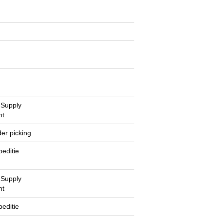
/ Supply
nt
er picking
peditie
/ Supply
nt
peditie