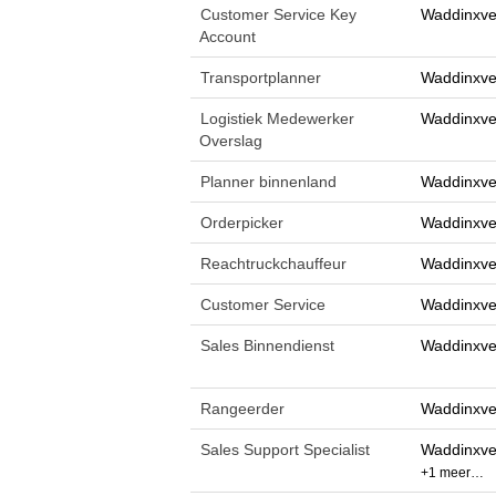
Customer Service Key
Waddinxve
Account
Transportplanner
Waddinxve
Logistiek Medewerker
Waddinxve
Overslag
Planner binnenland
Waddinxve
Orderpicker
Waddinxve
Reachtruckchauffeur
Waddinxve
Customer Service
Waddinxve
Sales Binnendienst
Waddinxve
Rangeerder
Waddinxve
Sales Support Specialist
Waddinxve
+1 meer…