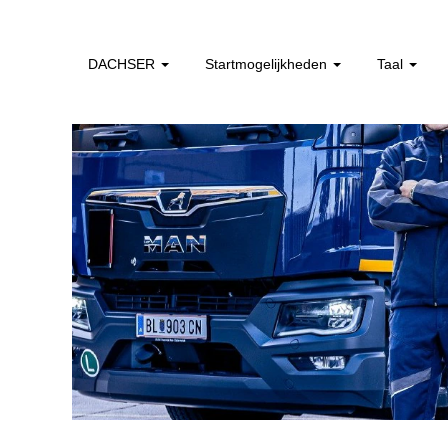
professionals_direct_instappen_nl
DACHSER
Startmogelijkheden
Taal