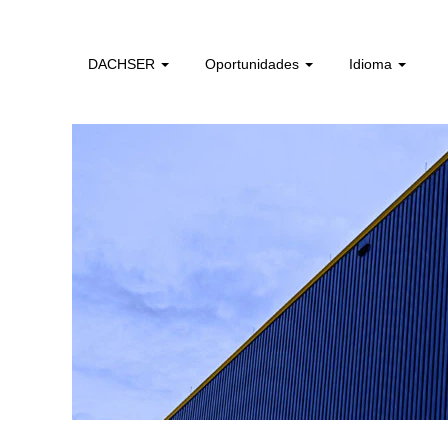
gestao_de_instalacoes_pt
DACHSER
Oportunidades
Idioma