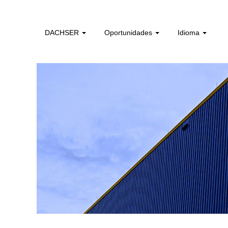
gestao_de_instalacoes_pt
DACHSER
Oportunidades
Idioma