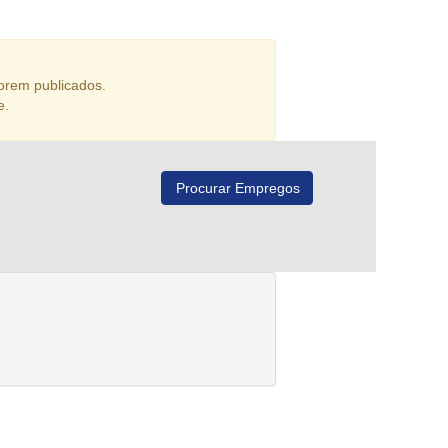
orem publicados.
e.