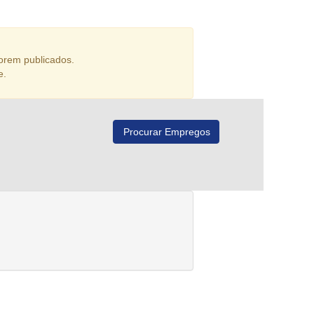
orem publicados.
e.