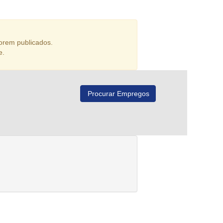
orem publicados.
e.