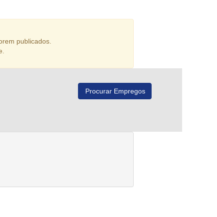
orem publicados.
e.