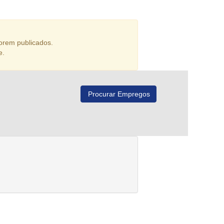
orem publicados.
e.