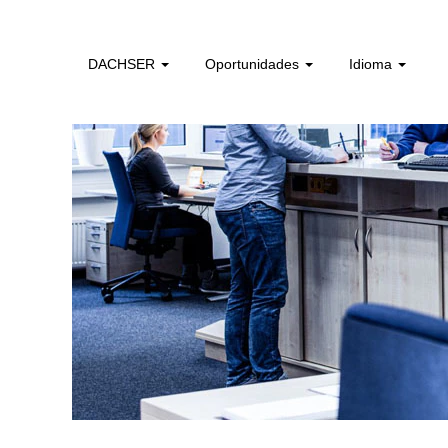
administrativos_e_tecnicos_de_logistica_pt
DACHSER
Oportunidades
Idioma