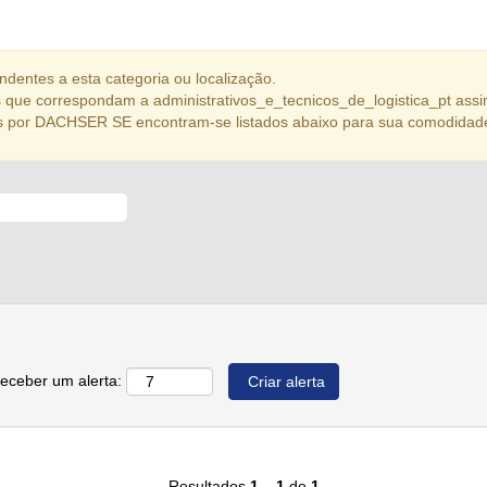
dentes a esta categoria ou localização.
que correspondam a administrativos_e_tecnicos_de_logistica_pt assi
s por DACHSER SE encontram-se listados abaixo para sua comodidad
receber um alerta:
Resultados
1 – 1
de
1