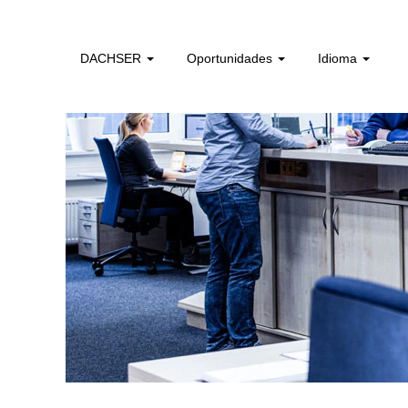
administrativos_e_tecnicos_de_logistica_pt
DACHSER
Oportunidades
Idioma