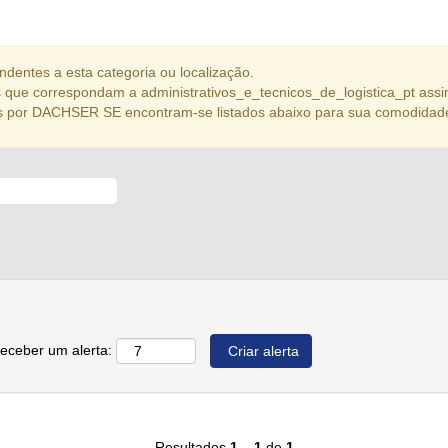
dentes a esta categoria ou localização.
que correspondam a administrativos_e_tecnicos_de_logistica_pt assi
s por DACHSER SE encontram-se listados abaixo para sua comodidad
receber um alerta:
Resultados
1 – 1
de
1