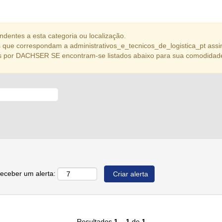
dentes a esta categoria ou localização.
que correspondam a administrativos_e_tecnicos_de_logistica_pt assi
s por DACHSER SE encontram-se listados abaixo para sua comodidad
receber um alerta:
Resultados
1 – 1
de
1