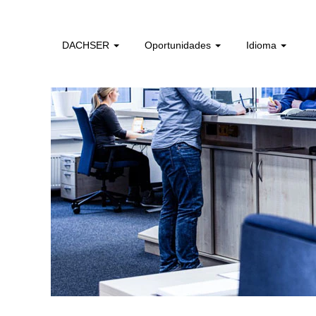
administrativos_e_tecnicos_de_logistica_pt
DACHSER
Oportunidades
Idioma