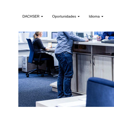
administrativos_e_tecnicos_de_logistica_pt
DACHSER
Oportunidades
Idioma