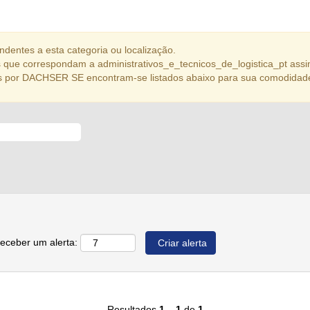
dentes a esta categoria ou localização.
que correspondam a administrativos_e_tecnicos_de_logistica_pt assi
s por DACHSER SE encontram-se listados abaixo para sua comodidad
receber um alerta:
Resultados
1 – 1
de
1