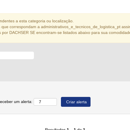
dentes a esta categoria ou localização.
que correspondam a administrativos_e_tecnicos_de_logistica_pt assi
s por DACHSER SE encontram-se listados abaixo para sua comodidad
receber um alerta:
Resultados
1 – 1
de
1