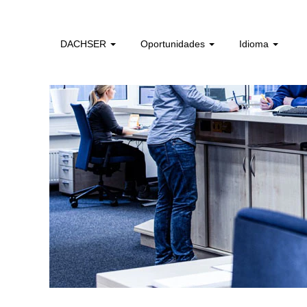
administrativos_e_tecnicos_de_logistica_pt
DACHSER
Oportunidades
Idioma