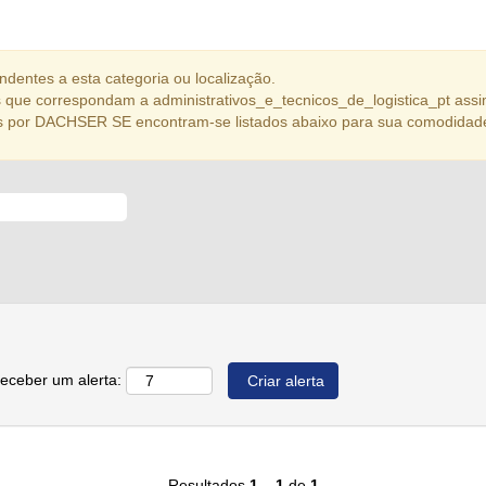
dentes a esta categoria ou localização.
que correspondam a administrativos_e_tecnicos_de_logistica_pt assi
s por DACHSER SE encontram-se listados abaixo para sua comodidad
receber um alerta:
Resultados
1 – 1
de
1