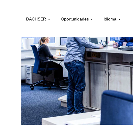
administrativos_e_tecnicos_de_logistica_pt
DACHSER
Oportunidades
Idioma