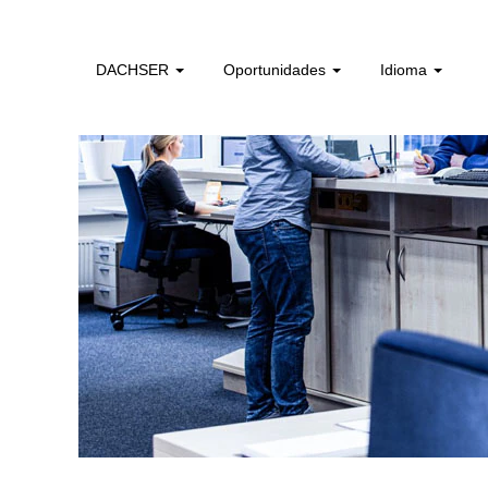
administrativos_e_tecnicos_de_logistica_pt
DACHSER
Oportunidades
Idioma