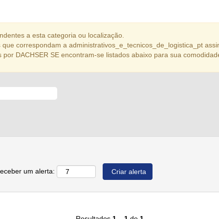
dentes a esta categoria ou localização.
que correspondam a administrativos_e_tecnicos_de_logistica_pt assi
s por DACHSER SE encontram-se listados abaixo para sua comodidad
receber um alerta:
Resultados
1 – 1
de
1