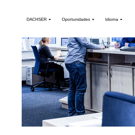
administrativos_e_tecnicos_de_logistica_pt
DACHSER
Oportunidades
Idioma