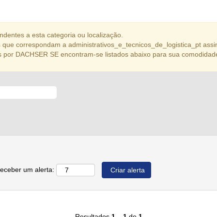
dentes a esta categoria ou localização.
que correspondam a administrativos_e_tecnicos_de_logistica_pt assi
s por DACHSER SE encontram-se listados abaixo para sua comodidad
receber um alerta:
Resultados
1 – 1
de
1