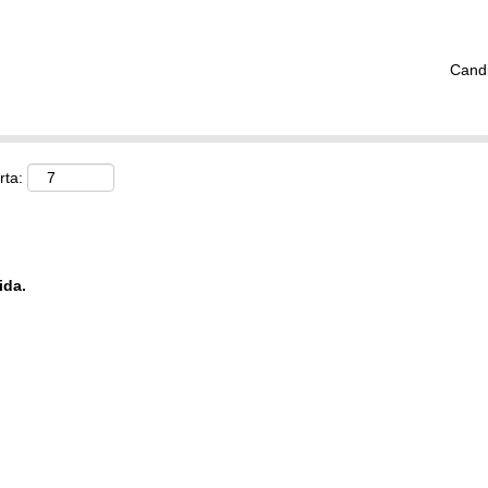
Cand
rta:
ida.