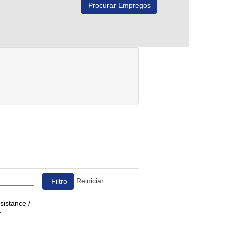
Reiniciar
sistance /
f