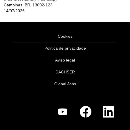
Campinas, BR, 13092-123
14/07/2026
Cookies
Política de privacidade
Aviso legal
DACHSER
Global Jobs
A
A
A
b
b
b
r
r
r
e
e
e
n
n
n
u
u
u