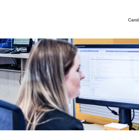
mericas_pt
Cand