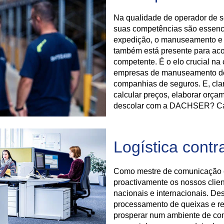
Na qualidade de operador de se
suas competências são essenci
expedição, o manuseamento e
também está presente para aco
competente. É o elo crucial na 
empresas de manuseamento de
companhias de seguros. E, clar
calcular preços, elaborar orçam
descolar com a DACHSER? Can
Logística contr
Como mestre de comunicação em 
proactivamente os nossos clie
nacionais e internacionais. De
processamento de queixas e rec
prosperar num ambiente de com