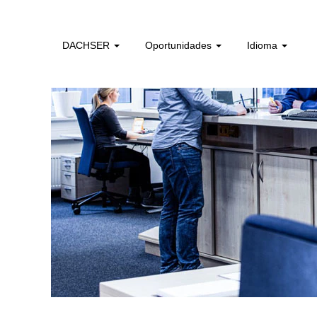
administrativos_e_tecnicos_de_logistica_a
DACHSER
Oportunidades
Idioma